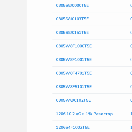
0805S8J0000T5E
0805S8J0103T5E
0805S8J0151T5E
0805W8F1000T5E
0805W8F1001T5E
0805W8F4701T5E
0805W8F5101T5E
0805W8J0102T5E
1206 10.2 кОм 1% Резистор
1206S4F1002T5E