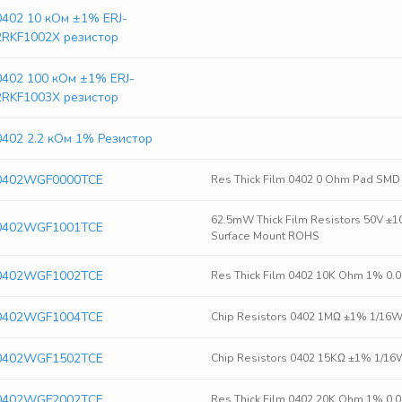
0402 10 кОм ±1% ERJ-
2RKF1002X резистор
0402 100 кОм ±1% ERJ-
2RKF1003X резистор
0402 2.2 кОм 1% Резистор
0402WGF0000TCE
Res Thick Film 0402 0 Ohm Pad SMD 
62.5mW Thick Film Resistors 50V ±
0402WGF1001TCE
Surface Mount ROHS
0402WGF1002TCE
Res Thick Film 0402 10K Ohm 1% 0
0402WGF1004TCE
Chip Resistors 0402 1MΩ ±1% 1/1
0402WGF1502TCE
Chip Resistors 0402 15KΩ ±1% 1/1
0402WGF2002TCE
Res Thick Film 0402 20K Ohm 1% 0