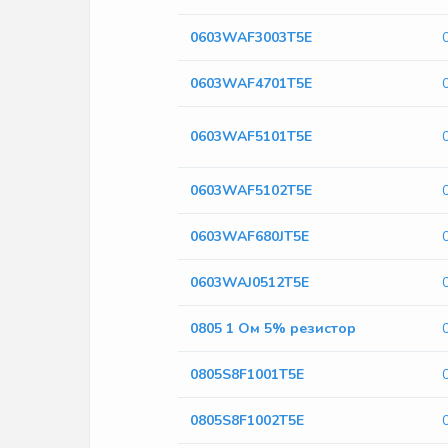
0603WAF3003T5E
0603WAF4701T5E
0603WAF5101T5E
0603WAF5102T5E
0603WAF680JT5E
0603WAJ0512T5E
0805 1 Ом 5% резистор
0805S8F1001T5E
0805S8F1002T5E