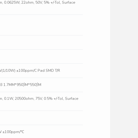
lm, 0.0625W, 22ohm, 50V, 5% +/-Tol, Surface
1W(1/10W) ±100ppm/C Pad SMD T/R
3 1.7MM*950¦ÌM*550¦ÌM
lm, 0.1W, 20500ohm, 75V, 0.5% +/-Tol, Surface
0W ±100ppm/℃