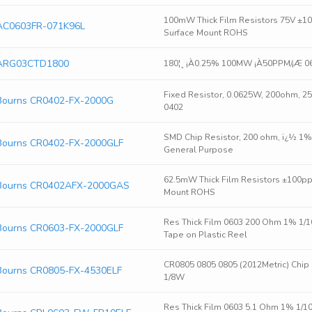
100mW Thick Film Resistors 75V ±1
AC0603FR-071K96L
Surface Mount ROHS
ARG03CTD1800
180¦¸ ¡À0.25% 100MW ¡À50PPM/¡Æ 0
Fixed Resistor, 0.0625W, 200ohm, 25
Bourns CR0402-FX-2000G
0402
SMD Chip Resistor, 200 ohm, ï¿½ 1%, 
Bourns CR0402-FX-2000GLF
General Purpose
62.5mW Thick Film Resistors ±100pp
Bourns CR0402AFX-2000GAS
Mount ROHS
Res Thick Film 0603 200 Ohm 1% 
Bourns CR0603-FX-2000GLF
Tape on Plastic Reel
CR0805 0805 0805 (2012Metric) Ch
Bourns CR0805-FX-4530ELF
1/8W
Res Thick Film 0603 5.1 Ohm 1% 1