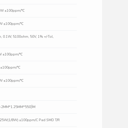
10W ±100ppm/℃
10W ±100ppm/℃
m, 0.1W, 5100ohm, 50V, 1% +/-Tol,
0W ±100ppm/℃
W ±100ppm/℃
10W ±100ppm/℃
5 2MM*1.25MM*550¦ÌM
.125W(1/8W) ±100ppm/C Pad SMD T/R