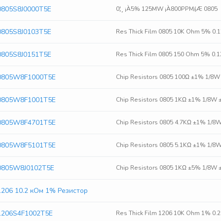
0805S8J0000T5E
0¦¸ ¡À5% 125MW ¡À800PPM/¡Æ 0805
0805S8J0103T5E
Res Thick Film 0805 10K Ohm 5% 0
0805S8J0151T5E
Res Thick Film 0805 150 Ohm 5% 0
0805W8F1000T5E
Chip Resistors 0805 100Ω ±1% 1/8
0805W8F1001T5E
Chip Resistors 0805 1KΩ ±1% 1/8W
0805W8F4701T5E
Chip Resistors 0805 4.7KΩ ±1% 1/
0805W8F5101T5E
Chip Resistors 0805 5.1KΩ ±1% 1/
0805W8J0102T5E
Chip Resistors 0805 1KΩ ±5% 1/8W
1206 10.2 кОм 1% Резистор
1206S4F1002T5E
Res Thick Film 1206 10K Ohm 1% 0