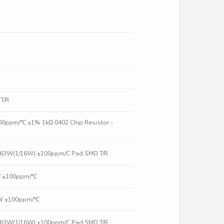
T/R
100ppm/℃ ±1% 1kΩ 0402 Chip Resistor -
.063W(1/16W) ±100ppm/C Pad SMD T/R
6W ±100ppm/℃
6W ±100ppm/℃
.063W(1/16W) ±100ppm/C Pad SMD T/R