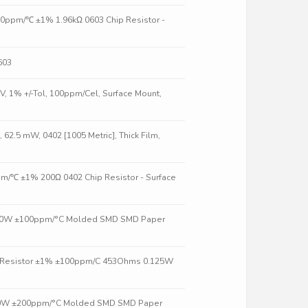
00ppm/℃ ±1% 1.96kΩ 0603 Chip Resistor -
603
V, 1% +/-Tol, 100ppm/Cel, Surface Mount,
62.5 mW, 0402 [1005 Metric], Thick Film,
m/℃ ±1% 200Ω 0402 Chip Resistor - Surface
1/10W ±100ppm/°C Molded SMD SMD Paper
ip Resistor ±1% ±100ppm/C 453Ohms 0.125W
/10W ±200ppm/°C Molded SMD SMD Paper