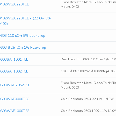
Fixed Resistor, Metal Glaze/Thick Fi
0402WGJ0220TCE
Mount, 0402
0402WGJ0220TCE - (22 Ом 5%
0402)
0603 110 кОм 5% резистор
0603 8.25 кОм 1% Резистор
0603SAF1001T5E
Res Thick Film 0603 1K Ohm 1% 0.
0603SAF1002T5E
10K¦¸ ¡À1% 100MW ¡À100PPM/¡Æ 060
Fixed Resistor, Metal Glaze/Thick Fi
0603WAD2052T5E
Mount, 0603
0603WAF0000T5E
Chip Resistors 0603 0Ω ±1% 1/10W
0603WAF1000T5E
Chip Resistors 0603 100Ω ±1% 1/1