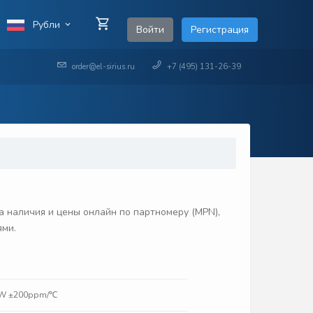
Рубли
Войти
Регистрация
order@el-sirius.ru
+7 (495) 131-26-39
 наличия и цены онлайн по партномеру (MPN),
ями.
20W ±200ppm/℃