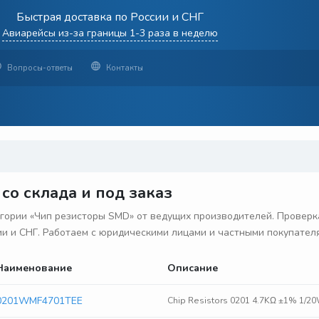
Быстрая доставка по России и СНГ
Авиарейсы из-за границы 1-3 раза в неделю
Вопросы-ответы
Контакты
со склада и под заказ
ории «Чип резисторы SMD» от ведущих производителей. Проверка
сии и СНГ. Работаем с юридическими лицами и частными покупател
Наименование
Описание
0201WMF4701TEE
Chip Resistors 0201 4.7KΩ ±1% 1/