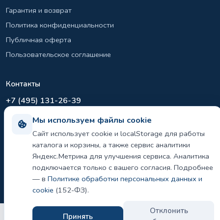
Гарантия и возврат
Политика конфиденциальности
Публичная оферта
Пользовательское соглашение
Контакты
+7 (495) 131-26-39
info@el-sirius.ru
Мы используем файлы cookie
МО, г. Раменское, ул. Карла Маркса
Сайт использует cookie и localStorage для работы
Склад: Шереметьево, Московская область
каталога и корзины, а также сервис аналитики
Яндекс.Метрика для улучшения сервиса. Аналитика
подключается только с вашего согласия. Подробнее
— в
Политике обработки персональных данных и
©
2026 ООО «ЭЛ-СИРИУС». Все права защищены.
Политика конфиденциальности и использования cookie
cookie
(152-ФЗ).
Отклонить
Принять