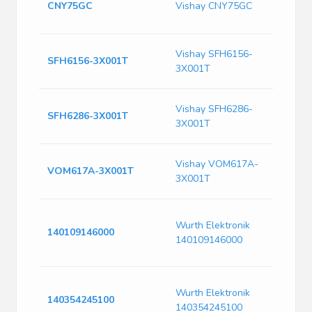
CNY75GC
Vishay CNY75GC
Tr
6-
Op
Vishay SFH6156-
SFH6156-3X001T
Tra
3X001T
SMD
Op
Vishay SFH6286-
SFH6286-3X001T
Tr
3X001T
T/R
OP
Vishay VOM617A-
VOM617A-3X001T
200
3X001T
Iso
Opt
Wurth Elektronik
Ls
140109146000
140109146000
|Wu
14
Opt
Wurth Elektronik
So
140354245100
140354245100
|Wu