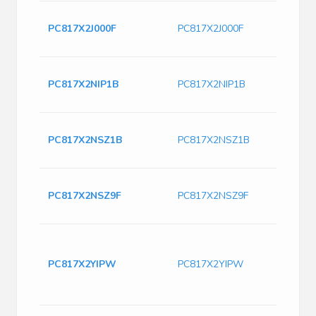
Op
PC817X2J000F
PC817X2J000F
Tr
Sl
1.2
PC817X2NIP1B
PC817X2NIP1B
80
50
OP
PC817X2NSZ1B
PC817X2NSZ1B
DIP
Ou
PH
PC817X2NSZ9F
PC817X2NSZ9F
Tr
Ch
1.
ph
PC817X2YIPW
PC817X2YIPW
5K
SM
10