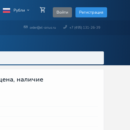
Рубли
Войти
Регистрация
order@el-sirius.ru
+7 (495) 131-26-39
цена, наличие