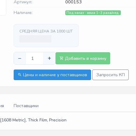
Артикул:
000153
Наличие:
Под заказ · авиа 1–3 раза/нед.
СРЕДНЯЯ ЦЕНА ЗА 1000 ШТ
−
+
Добавить в корзину
Цены и наличие у поставщиков
Запросить КП
ия
Поставщики
608 Metric], Thick Film, Precision