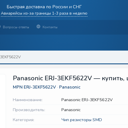
Быстрая доставка по России и СНГ
Авиарейсы из-за границы 1-3 раза в неделю
Вопросы-ответы
Контакты
-3EKF5622V
Panasonic ERJ-3EKF5622V — купить, 
MPN
ERJ-3EKF5622V
·
Panasonic
Наименование:
Panasonic ERJ-3EKF5622V
Производитель:
Panasonic
Категория:
Чип резисторы SMD