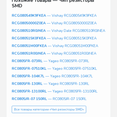
Похожие товары — Чип резисторы
SMD
RCG080549K9FKEA
— Vishay RCG080549K9FKEA
RCG08050000Z0EA
— Vishay RCG08050000Z0EA
RCG080510R0JNEA
— Vishay Dale RCG080510R0JNEA
RCG080515K0FKEA
— Vishay RCG080515K0FKEA
RCG08051M00FKEA
— Vishay RCG08051M00FKEA
RCG08051R00JNEA
— Vishay RCG08051R00JNEA
RC0805FR-073RL
— Yageo RC0805FR-073RL
RC0805FR-07510KL
— Yageo RC0805FR-07510KL
RC0805FR-104K7L
— Yageo RC0805FR-104K7L
RC0805FR-130RL
— Yageo RC0805FR-130RL
RC0805FR-13100RL
— Yageo RC0805FR-13100RL
RC0805JR-07 150RL
— RC0805JR-07 150RL
Все товары категории «Чип резисторы SMD»