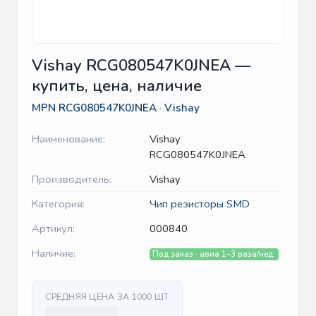
Vishay RCG080547K0JNEA —
купить, цена, наличие
MPN
RCG080547K0JNEA
·
Vishay
Наименование:
Vishay
RCG080547K0JNEA
Производитель:
Vishay
Категория:
Чип резисторы SMD
Артикул:
000840
Наличие:
Под заказ · авиа 1–3 раза/нед.
СРЕДНЯЯ ЦЕНА ЗА 1000 ШТ