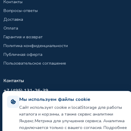
Контакты
Вопросы-ответы
Доставка
Оплата
Гарантия и возврат
Политика конфиденциальности
Публичная оферта
Пользовательское соглашение
Контакты
+7 (495) 131-26-39
Мы используем файлы cookie
info@el-sirius.ru
Сайт использует cookie и localStorage для работы
МО, г. Раменское, ул. Карла Маркса
каталога и корзины, а также сервис аналитики
Склад: Шереметьево, Московская область
Яндекс.Метрика для улучшения сервиса. Аналитика
подключается только с вашего согласия. Подробнее