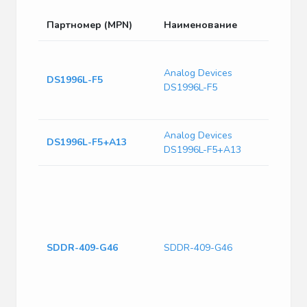
Партномер (MPN)
Наименование
Опис
Memor
Circuit,
Analog Devices
DS1996L-F5
64KX1,
DS1996L-F5
CMOS,
MADB2
Analog Devices
Memor
DS1996L-F5+A13
DS1996L-F5+A13
Circuit
Internal
Externa
External
Number
Slots = 
Host Po
SDDR-409-G46
SDDR-409-G46
USB-C 3
Memor
Card F
= SD /
Memor