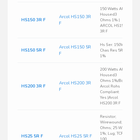
150 Watts Al
Housed3
Arcol HS150 3R
HS150 3R F
Ohms 1% |
F
ARCOL HS150
3R F
Hs Ser. 150W
Arcol HS150 5R
HS150 5R F
Chas Res 5R
F
1%
200 Watts Al
Housed3
Ohms 1%/Box
Arcol HS200 3R
HS200 3R F
Arcol Rohs
F
Compliant:
Yes |Arcol
HS200 3R F
Resistor;
Wirewound; 5
Ohms; 25 W;
1%; Lug; TCR
HS25 5R F
Arcol HS25 5R F
100