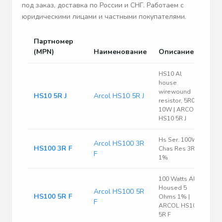
под заказ, доставка по России и СНГ. Работаем с
юридическими лицами и частными покупателями.
Партномер
(MPN)
Наименование
Описание
HS10 Al
house
wirewound
HS10 5R J
Arcol HS10 5R J
resistor, 5R0
10W | ARCOL
HS10 5R J
Hs Ser. 100W
Arcol HS100 3R
HS100 3R F
Chas Res 3R
F
1%
100 Watts Al
Housed 5
Arcol HS100 5R
HS100 5R F
Ohms 1% |
F
ARCOL HS100
5R F