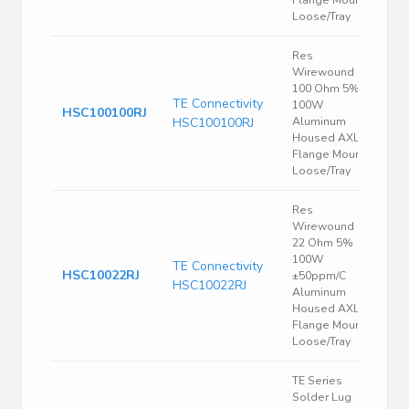
Flange Mount
Loose/Tray
Res
Wirewound
100 Ohm 5%
TE Connectivity
100W
HSC100100RJ
HSC100100RJ
Aluminum
Housed AXL
Flange Mount
Loose/Tray
Res
Wirewound
22 Ohm 5%
100W
TE Connectivity
HSC10022RJ
±50ppm/C
HSC10022RJ
Aluminum
Housed AXL
Flange Mount
Loose/Tray
TE Series
Solder Lug