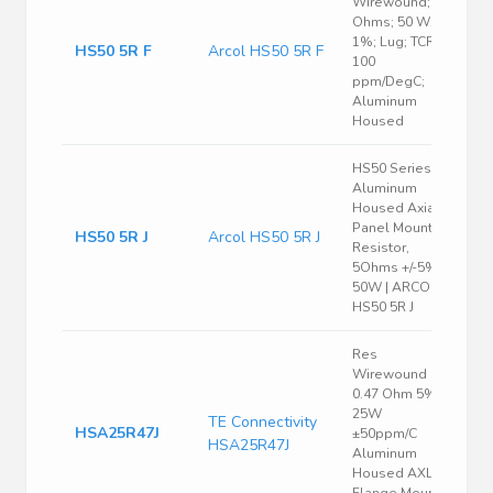
Wirewound; 5
Ohms; 50 W;
1%; Lug; TCR
HS50 5R F
Arcol HS50 5R F
100
ppm/DegC;
Aluminum
Housed
HS50 Series
Aluminum
Housed Axial
Panel Mount
HS50 5R J
Arcol HS50 5R J
Resistor,
5Ohms +/-5%
50W | ARCOL
HS50 5R J
Res
Wirewound
0.47 Ohm 5%
25W
TE Connectivity
HSA25R47J
±50ppm/C
HSA25R47J
Aluminum
Housed AXL