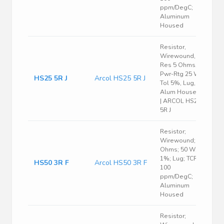
ppm/DegC;
Aluminum
Housed
Resistor,
Wirewound,
Res 5 Ohms,
Pwr-Rtg 25 W,
HS25 5R J
Arcol HS25 5R J
Tol 5%, Lug,
Alum Housed
| ARCOL HS25
5R J
Resistor;
Wirewound; 3
Ohms; 50 W;
1%; Lug; TCR
HS50 3R F
Arcol HS50 3R F
100
ppm/DegC;
Aluminum
Housed
Resistor;