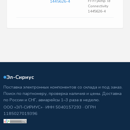
1445626-4
Fr-Fr |Amp Te
Connectivity
1445626-4
Эл-Сириус
Поставка электронных компонентов со склада и под заказ.
Поиск по партномеру, проверка наличия и цены. Доставка
по России и СНГ, авиарейсы 1–3 раза в неделю.
ООО «ЭЛ-СИРИУС» · ИНН 5040157293 · ОГРН
1185027019396