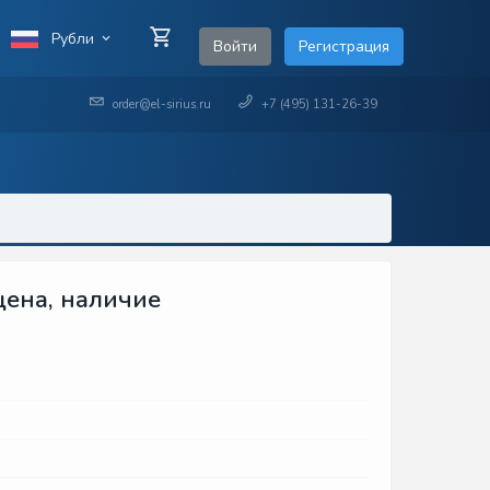
Рубли
Войти
Регистрация
order@el-sirius.ru
+7 (495) 131-26-39
цена, наличие