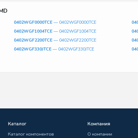
SMD
0402WGF0000TCE
— 0402WGF0000TCE
04
0402WGF1004TCE
— 0402WGF1004TCE
04
0402WGF2200TCE
— 0402WGF2200TCE
04
0402WGF330JTCE
— 0402WGF330JTCE
04
Каталог
Компания
Каталог компонентов
О компании