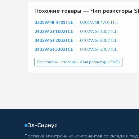
Похожие товары — Чип резисторы 
0201WMF4701TEE
— 0201WMF4701TEE
0402WGF1002TCE
— 0402WGF1002TCE
0402WGF2002TCE
— 0402WGF2002TCE
0402WGF3302TCE
— 0402WGF3302TCE
Все товары категории «Чип резисторы SMD»
Эл-Сириус
Поставка электронных компонентов со склада и под