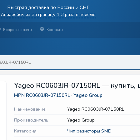
Быстрая доставка по России и СНГ
Авиарейсы из-за границы 1-3 раза в неделю
Вопросы-ответы
Контакты
603JR-07150RL
Yageo RC0603JR-07150RL — купить, 
MPN
RC0603JR-07150RL
·
Yageo Group
Наименование:
Yageo RC0603JR-07150RL
Производитель:
Yageo Group
Категория:
Чип резисторы SMD