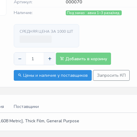
Артикул:
000070
Наличие:
Под заказ · авиа 1–3 раза/нед.
СРЕДНЯЯ ЦЕНА ЗА 1000 ШТ
−
+
Добавить в корзину
Цены и наличие у поставщиков
Запросить КП
ия
Поставщики
08 Metric], Thick Film, General Purpose