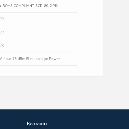
con, ROHS COMPLIANT, SCD-80, 2 PIN
T/R
T/R
T/R
CW Input, 13 dBm Flat Leakage Power
Контакты