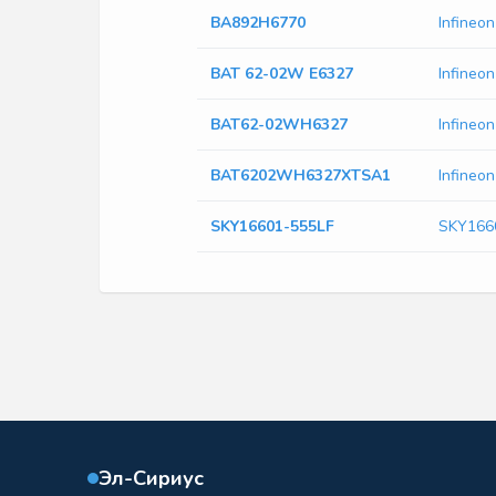
BA892H6770
Infineo
BAT 62-02W E6327
Infineo
BAT62-02WH6327
Infine
BAT6202WH6327XTSA1
Infine
SKY16601-555LF
SKY166
Эл-Сириус