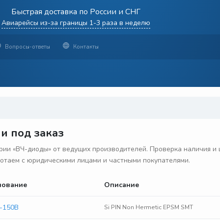
Быстрая доставка по России и СНГ
Авиарейсы из-за границы 1-3 раза в неделю
Вопросы-ответы
Контакты
и под заказ
ии «ВЧ-диоды» от ведущих производителей. Проверка наличия и ц
аботаем с юридическими лицами и частными покупателями.
нование
Описание
-150B
Si PIN Non Hermetic EPSM SMT