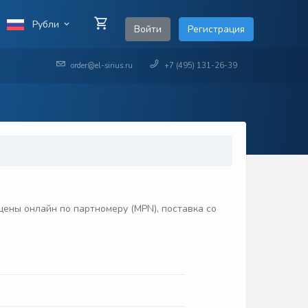
Рубли
Войти
Регистрация
order@el-sirius.ru
+7 (495) 131-26-39
ены онлайн по партномеру (MPN), поставка со