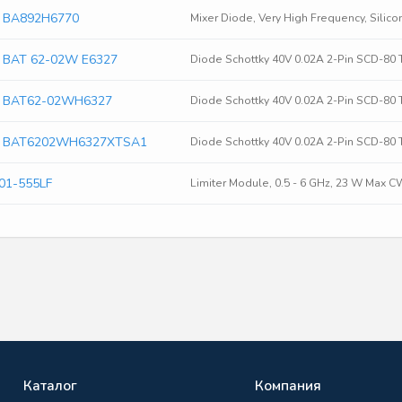
n BA892H6770
Mixer Diode, Very High Frequency, Sili
n BAT 62-02W E6327
Diode Schottky 40V 0.02A 2-Pin SCD-80 
on BAT62-02WH6327
Diode Schottky 40V 0.02A 2-Pin SCD-80 
on BAT6202WH6327XTSA1
Diode Schottky 40V 0.02A 2-Pin SCD-80 
01-555LF
Limiter Module, 0.5 - 6 GHz, 23 W Max 
Каталог
Компания