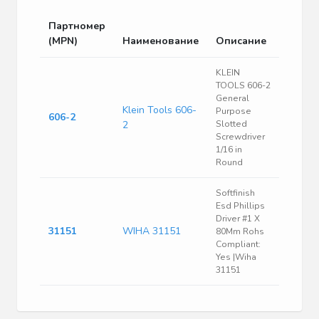
Партномер
(MPN)
Наименование
Описание
KLEIN
TOOLS 606-2
General
Klein Tools 606-
Purpose
606-2
2
Slotted
Screwdriver
1/16 in
Round
Softfinish
Esd Phillips
Driver #1 X
31151
WIHA 31151
80Mm Rohs
Compliant:
Yes |Wiha
31151