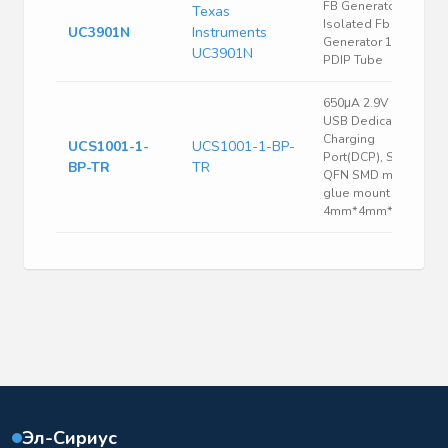
FB Generator
Texas
Isolated Fb
UC3901N
Instruments
Generator 14-Pin
UC3901N
PDIP Tube
650μA 2.9V 5.5V
USB Dedicated
Charging
UCS1001-1-
UCS1001-1-BP-
Port(DCP), Switch
BP-TR
TR
QFN SMD mount，
glue mount
4mm*4mm*830μm
Эл-Сириус