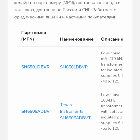
онлайн по партномеру (MPN), поставка со склада и
под заказ, доставка по России и СНГ. Работаем с
юридическими лицами и частными покупателями.
Партномер
(MPN)
Наименование
Описание
Low-noise, 350-
mA, 410-kHz
transformer driver
SN6501DBVR
SN6501DBVR
for isolated power
supplies 5-SOT-23
-40 to 125
Low-noise, 1-A,
160-kHz
Texas
transformer driver
SN6505ADBVT
Instruments
with soft start for
isolated power
SN6505ADBVT
supplies 6-SOT-23
-55 to 125