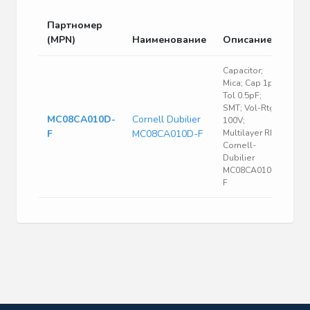
Партномер
(MPN)
Наименование
Описание
Capacitor;
Mica; Cap 1pF;
Tol 0.5pF;
SMT; Vol-Rtg
MC08CA010D-
Cornell Dubilier
100V;
F
MC08CA010D-F
Multilayer RF |
Cornell-
Dubilier
MC08CA010D-
F