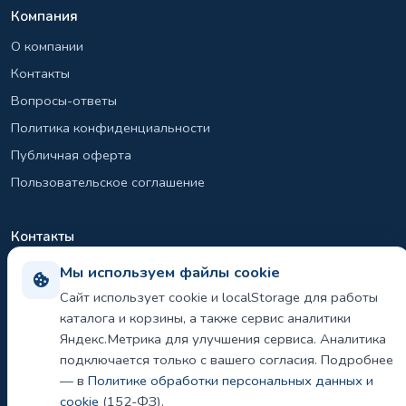
Компания
О компании
Контакты
Вопросы-ответы
Политика конфиденциальности
Публичная оферта
Пользовательское соглашение
Контакты
+7 (495) 131-26-39
Мы используем файлы cookie
info@el-sirius.ru
Сайт использует cookie и localStorage для работы
каталога и корзины, а также сервис аналитики
МО, г. Раменское, ул. Карла Маркса
Яндекс.Метрика для улучшения сервиса. Аналитика
Склад: Шереметьево, Московская область
подключается только с вашего согласия. Подробнее
— в
Политике обработки персональных данных и
cookie
(152-ФЗ).