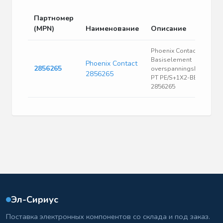
Партномер
(MPN)
Наименование
Описание
Phoenix Contact
Basiselement
Phoenix Contact
2856265
overspanningsbeveiligi
2856265
PT PE/S+1X2-BE -
2856265
Эл-Сириус
Поставка электронных компонентов со склада и под заказ.