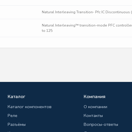
Natural Interleaving Transition- Pfc IC Discontinuous
Natural Interleaving™ transition-mode PFC controlle
to 125
Каталог
Компания
Каталог компонентов
О компании
Реле
Контакты
Разъёмы
Вопросы-ответы