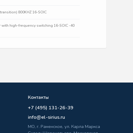
 (transition) 800KHZ 16-SOIC
r with high-frequency switching 16-SOIC -40
Контакты
+7 (495) 131-26-39
info@el-sirius.ru
МО, г. Раменское, ул. Карла Маркса
Склад: Шереметьево, Московская