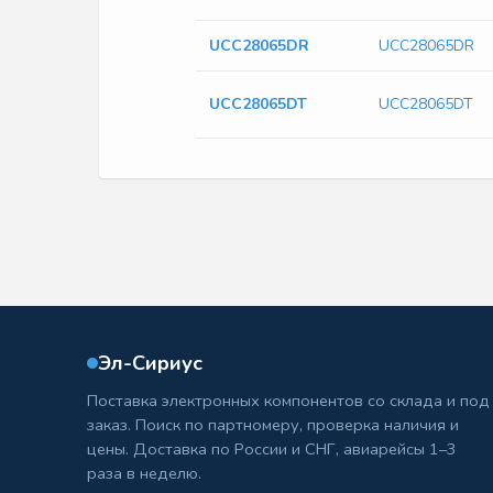
UCC28065DR
UCC28065DR
UCC28065DT
UCC28065DT
Эл-Сириус
Поставка электронных компонентов со склада и под
заказ. Поиск по партномеру, проверка наличия и
цены. Доставка по России и СНГ, авиарейсы 1–3
раза в неделю.