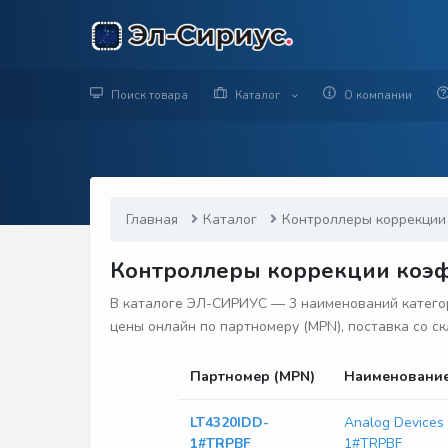
Поиск товара
Каталог
О компании
Главная
Каталог
Контроллеры коррекции
Контроллеры коррекции коэфф
В каталоге ЭЛ-СИРИУС — 3 наименований категор
цены онлайн по партномеру (MPN), поставка со ск
Партномер (MPN)
Наименовани
LT4320IDD-
Analog Devices
1#TRPBF
1#TRPBF