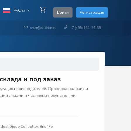
Рубли
Войти
Регистрация
order@el-sirius.ru
+7 (495) 131-26-39
клада и под заказ
едущих производителей. Проверка наличия и
скими лицами и частными покупателями.
deal Diode Controller; Brief Fe