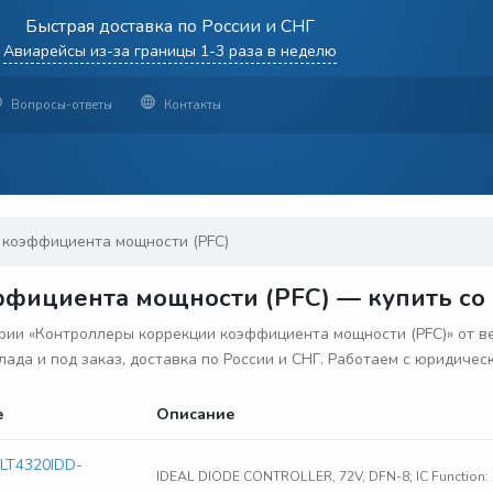
Быстрая доставка по России и СНГ
Авиарейсы из-за границы 1-3 раза в неделю
Вопросы-ответы
Контакты
 коэффициента мощности (PFC)
ициента мощности (PFC) — купить со с
ии «Контроллеры коррекции коэффициента мощности (PFC)» от в
лада и под заказ, доставка по России и СНГ. Работаем с юридиче
е
Описание
 LT4320IDD-
IDEAL DIODE CONTROLLER, 72V, DFN-8; IC Function: I