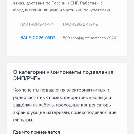
заказ, доставка по России и СНГ. Работаем с
юридическими лицами и частными покупателями.
ПАРТНОМЕР (MPN)
ПРОИЗВОДИТЕЛЬ
О
BALF-CC26-05D3
50Ω / conjugate match to CC2610, CC2620, CC2630, CC2640 & CC2650
О категории «Компоненты подавления
ЭМП/РЧП»
Компоненты подавления электромагнитных и
радиочастотных помех: ферритовые кольца и
защёлки на кабель, проходные конденсаторы,
экранирующие материалы, помехоподавляющие
фильтры.
Где что применяется