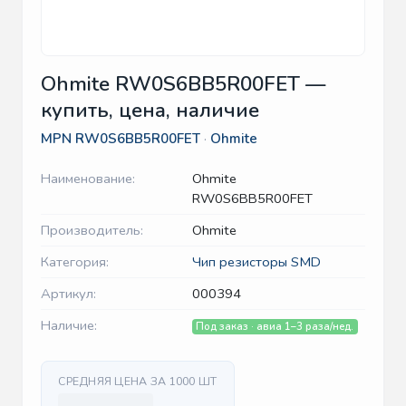
Ohmite RW0S6BB5R00FET —
купить, цена, наличие
MPN
RW0S6BB5R00FET
·
Ohmite
Наименование:
Ohmite
RW0S6BB5R00FET
Производитель:
Ohmite
Категория:
Чип резисторы SMD
Артикул:
000394
Наличие:
Под заказ · авиа 1–3 раза/нед.
СРЕДНЯЯ ЦЕНА ЗА 1000 ШТ