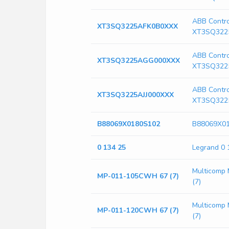
ABB Contr
XT3SQ3225AFK0B0XXX
XT3SQ322
ABB Contr
XT3SQ3225AGG000XXX
XT3SQ322
ABB Contr
XT3SQ3225AJJ000XXX
XT3SQ322
B88069X0180S102
B88069X0
0 134 25
Legrand 0 
Multicomp
MP-011-105CWH 67 (7)
(7)
Multicomp
MP-011-120CWH 67 (7)
(7)