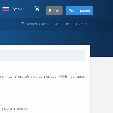
Рубли
Войти
Регистрация
order@el-sirius.ru
+7 (495) 131-26-39
я и цены онлайн по партномеру (MPN), поставка
XT3SQ3225AFFD00XXX