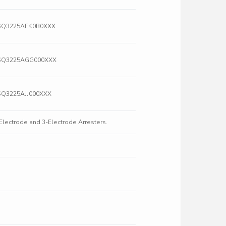
XT3SQ3225AFK0B0XXX
XT3SQ3225AGG000XXX
T3SQ3225AJJ000XXX
Electrode and 3-Electrode Arresters.