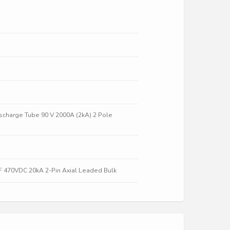
charge Tube 90 V 2000A (2kA) 2 Pole
pF 470VDC 20kA 2-Pin Axial Leaded Bulk