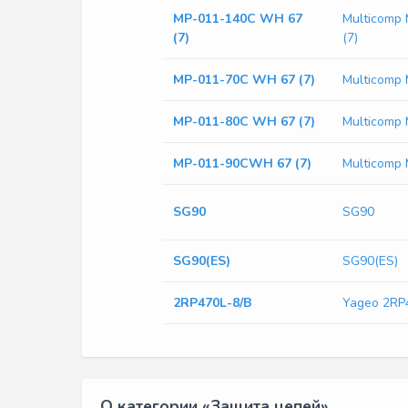
MP-011-140C WH 67
Multicomp
(7)
(7)
MP-011-70C WH 67 (7)
Multicomp
MP-011-80C WH 67 (7)
Multicomp
MP-011-90CWH 67 (7)
Multicomp
SG90
SG90
SG90(ES)
SG90(ES)
2RP470L-8/B
Yageo 2RP
О категории «Защита цепей»