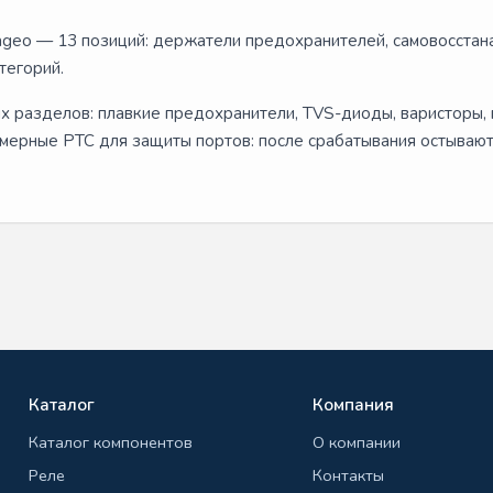
ageo — 13 позиций: держатели предохранителей, самовосста
тегорий.
х разделов: плавкие предохранители, TVS-диоды, варисторы,
лимерные PTC для защиты портов: после срабатывания остываю
Каталог
Компания
Каталог компонентов
О компании
Реле
Контакты