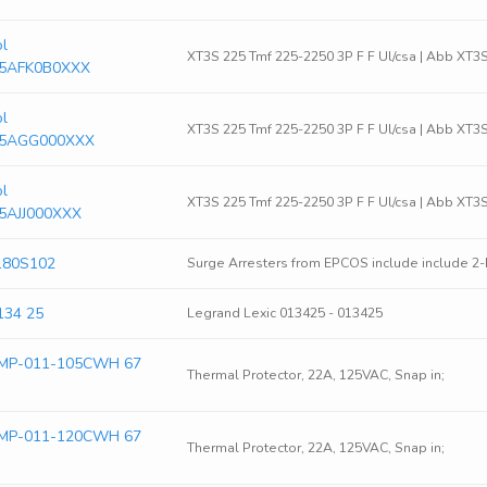
ol
XT3S 225 Tmf 225-2250 3P F F Ul/csa | Abb 
5AFK0B0XXX
ol
XT3S 225 Tmf 225-2250 3P F F Ul/csa | Abb 
5AGG000XXX
ol
XT3S 225 Tmf 225-2250 3P F F Ul/csa | Abb X
5AJJ000XXX
180S102
Surge Arresters from EPCOS include include 2-
134 25
Legrand Lexic 013425 - 013425
 MP-011-105CWH 67
Thermal Protector, 22A, 125VAC, Snap in;
 MP-011-120CWH 67
Thermal Protector, 22A, 125VAC, Snap in;