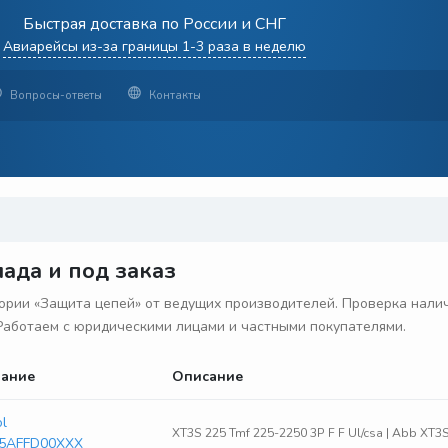
Быстрая доставка по России и СНГ
Авиарейсы из-за границы 1-3 раза в неделю
Вопросы-ответы
Контакты
ада и под заказ
рии «Защита цепей» от ведущих производителей. Проверка наличи
. Работаем с юридическими лицами и частными покупателями.
ание
Описание
ol
XT3S 225 Tmf 225-2250 3P F F Ul/csa | Abb 
5AFFD00XXX