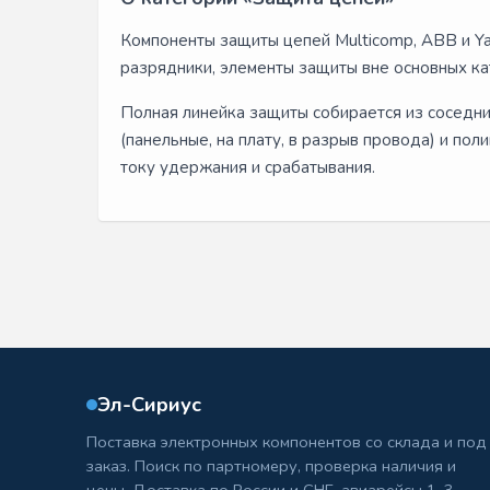
Компоненты защиты цепей Multicomp, ABB и Y
разрядники, элементы защиты вне основных ка
Полная линейка защиты собирается из соседни
(панельные, на плату, в разрыв провода) и по
току удержания и срабатывания.
Эл-Сириус
Поставка электронных компонентов со склада и под
заказ. Поиск по партномеру, проверка наличия и
цены. Доставка по России и СНГ, авиарейсы 1–3