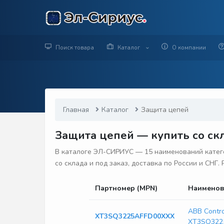
Поиск товара
Каталог
О компании
Главная
Каталог
Защита цепей
Защита цепей — купить со скл
В каталоге ЭЛ-СИРИУС — 15 наименований катего
со склада и под заказ, доставка по России и СНГ
Партномер (MPN)
Наименов
ABB Contr
XT3SQ3225AFFD00XXX
XT3SQ322