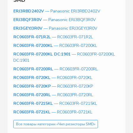
ERJ3RBD2402V
— Panasonic ERJ3RBD2402V
ERJ3BQF3R0V
— Panasonic ERJ3BQF3R0V
ERJ3GEYJ3R0V
— Panasonic ERJ3GEYJ3R0V
RC0603FR-071R2L
— RC0603FR-071R2L
RC0603FR-07200KL
— RC0603FR-07200KL
RC0603FR-07200KL DC:1901
— RC0603FR-07200KL
DC:1901
RC0603FR-07200RL
— RC0603FR-07200RL
RC0603FR-0720KL
— RC0603FR-0720KL
RC0603FR-0720KP
— RC0603FR-0720KP
RC0603FR-0720RL
— RC0603FR-0720RL
RC0603FR-07215KL
— RC0603FR-07215KL
RC0603FR-0721KL
— RC0603FR-0721KL
Все товары категории «Чип резисторы SMD»