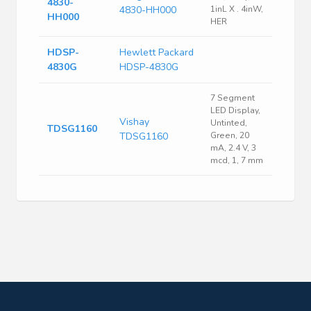
4830-
4830-HH000
1inL X . 4inW,
HH000
HER
HDSP-
Hewlett Packard
4830G
HDSP-4830G
7 Segment
LED Display,
Vishay
Untinted,
TDSG1160
TDSG1160
Green, 20
mA, 2.4 V, 3
mcd, 1, 7 mm