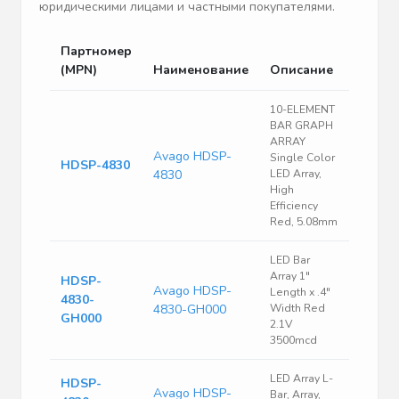
юридическими лицами и частными покупателями.
Партномер
(MPN)
Наименование
Описание
10-ELEMENT
BAR GRAPH
ARRAY
Avago HDSP-
Single Color
HDSP-4830
4830
LED Array,
High
Efficiency
Red, 5.08mm
LED Bar
Array 1"
HDSP-
Avago HDSP-
Length x .4"
4830-
4830-GH000
Width Red
GH000
2.1V
3500mcd
LED Array L-
HDSP-
Avago HDSP-
Bar, Array,