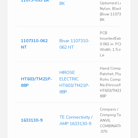
11073-093 BK
BK
Upturned Lever,
Nylon, Black
|Bivar 11073-093
BK
PCB
Inserter/Extractor,
1107310-062
Bivar 1107310-
0.062 in. PCB
NT
062 NT
Width, 1.5 in. Flat
Le
Hand Crimp Tool,
HIROSE
Ratchet, Plug
HT603/TM21P-
ELECTRIC
Rohs Compliant:
88P
HT603/TM21P-
Na |Hirose/hrs
HT603/TM21P-
88P
88P
Crimpers /
Crimping Tools
TE Connectivity /
1633130-9
ANVIL
AMP 1633130-9
COMBINATION
.070