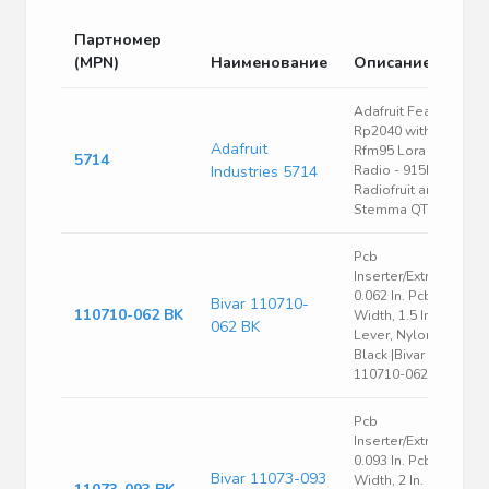
Партномер
(MPN)
Наименование
Описание
Adafruit Feather
Rp2040 with
Adafruit
Rfm95 Lora
5714
Industries 5714
Radio - 915MHz -
Radiofruit and
Stemma QT
Pcb
Inserter/Extractor,
0.062 In. Pcb
Bivar 110710-
110710-062 BK
Width, 1.5 In. Flat
062 BK
Lever, Nylon,
Black |Bivar
110710-062 BK
Pcb
Inserter/Extractor,
0.093 In. Pcb
Bivar 11073-093
Width, 2 In.