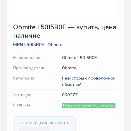
Ohmite L50J5R0E — купить, цена,
наличие
MPN
L50J5R0E
·
Ohmite
Наименование:
Ohmite L50J5R0E
Производитель:
Ohmite
Категория:
Резисторы с проволочной
обмоткой
Артикул:
000277
Наличие:
Под заказ · авиа 1–3 раза/нед.
СРЕДНЯЯ ЦЕНА ЗА 1000 ШТ