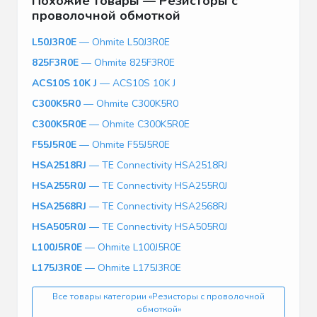
Похожие товары — Резисторы с
проволочной обмоткой
L50J3R0E
— Ohmite L50J3R0E
825F3R0E
— Ohmite 825F3R0E
ACS10S 10K J
— ACS10S 10K J
C300K5R0
— Ohmite C300K5R0
C300K5R0E
— Ohmite C300K5R0E
F55J5R0E
— Ohmite F55J5R0E
HSA2518RJ
— TE Connectivity HSA2518RJ
HSA255R0J
— TE Connectivity HSA255R0J
HSA2568RJ
— TE Connectivity HSA2568RJ
HSA505R0J
— TE Connectivity HSA505R0J
L100J5R0E
— Ohmite L100J5R0E
L175J3R0E
— Ohmite L175J3R0E
Все товары категории «Резисторы с проволочной
обмоткой»