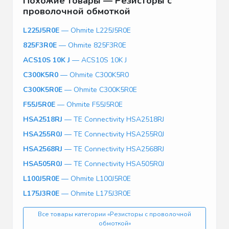
Похожие товары — Резисторы с
проволочной обмоткой
L225J5R0E
— Ohmite L225J5R0E
825F3R0E
— Ohmite 825F3R0E
ACS10S 10K J
— ACS10S 10K J
C300K5R0
— Ohmite C300K5R0
C300K5R0E
— Ohmite C300K5R0E
F55J5R0E
— Ohmite F55J5R0E
HSA2518RJ
— TE Connectivity HSA2518RJ
HSA255R0J
— TE Connectivity HSA255R0J
HSA2568RJ
— TE Connectivity HSA2568RJ
HSA505R0J
— TE Connectivity HSA505R0J
L100J5R0E
— Ohmite L100J5R0E
L175J3R0E
— Ohmite L175J3R0E
Все товары категории «Резисторы с проволочной
обмоткой»