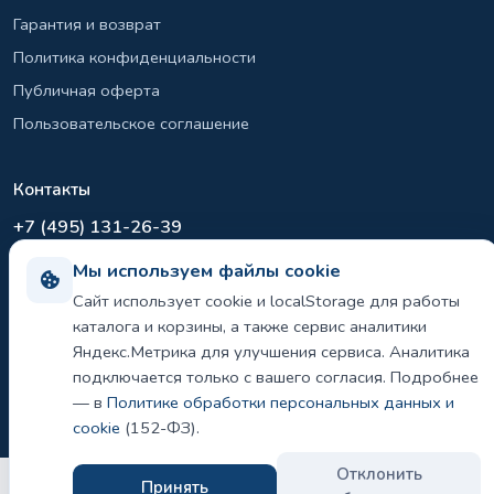
Гарантия и возврат
Политика конфиденциальности
Публичная оферта
Пользовательское соглашение
Контакты
+7 (495) 131-26-39
info@el-sirius.ru
Мы используем файлы cookie
МО, г. Раменское, ул. Карла Маркса
Сайт использует cookie и localStorage для работы
Склад: Шереметьево, Московская область
каталога и корзины, а также сервис аналитики
Яндекс.Метрика для улучшения сервиса. Аналитика
подключается только с вашего согласия. Подробнее
— в
Политике обработки персональных данных и
©
2026 ООО «ЭЛ-СИРИУС». Все права защищены.
Политика конфиденциальности и использования cookie
cookie
(152-ФЗ).
Отклонить
Принять