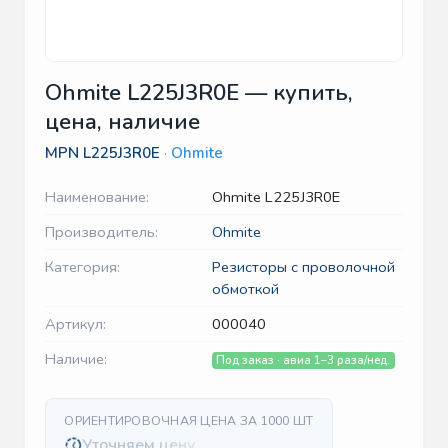
Ohmite L225J3R0E — купить,
цена, наличие
MPN
L225J3R0E
·
Ohmite
Наименование:
Ohmite L225J3R0E
Производитель:
Ohmite
Категория:
Резисторы с проволочной
обмоткой
Артикул:
000040
Наличие:
Под заказ · авиа 1–3 раза/нед.
ОРИЕНТИРОВОЧНАЯ ЦЕНА ЗА 1000 ШТ
Уточняем цену…