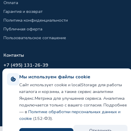
Оплата
Гарантия и возврат
Политика конфиденциальности
Публичная оферта
Пользовательское соглашение
Контакты
+7 (495) 131-26-39
info@el-sirius.ru
Мы используем файлы cookie
МО, г. Раменское, ул. Карла Маркса
Сайт использует cookie и localStorage для работы
Склад: Шереметьево, Московская область
каталога и корзины, а также сервис аналитики
Яндекс.Метрика для улучшения сервиса. Аналитика
подключается только с вашего согласия. Подробнее
— в
Политике обработки персональных данных и
©
2026 ООО «ЭЛ-СИРИУС». Все права защищены.
Политика конфиденциальности и использования cookie
cookie
(152-ФЗ).
Отклонить