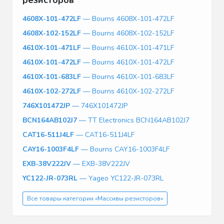
4608X-101-472LF
— Bourns 4608X-101-472LF
4608X-102-152LF
— Bourns 4608X-102-152LF
4610X-101-471LF
— Bourns 4610X-101-471LF
4610X-101-472LF
— Bourns 4610X-101-472LF
4610X-101-683LF
— Bourns 4610X-101-683LF
4610X-102-272LF
— Bourns 4610X-102-272LF
746X101472JP
— 746X101472JP
BCN164AB102J7
— TT Electronics BCN164AB102J7
CAT16-511J4LF
— CAT16-511J4LF
CAY16-1003F4LF
— Bourns CAY16-1003F4LF
EXB-38V222JV
— EXB-38V222JV
YC122-JR-073RL
— Yageo YC122-JR-073RL
Все товары категории «Массивы резисторов»