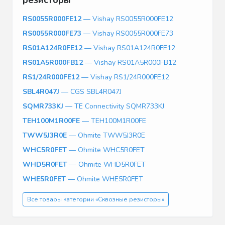
RS0055R000FE12
— Vishay RS0055R000FE12
RS0055R000FE73
— Vishay RS0055R000FE73
RS01A124R0FE12
— Vishay RS01A124R0FE12
RS01A5R000FB12
— Vishay RS01A5R000FB12
RS1/24R000FE12
— Vishay RS1/24R000FE12
SBL4R047J
— CGS SBL4R047J
SQMR733KJ
— TE Connectivity SQMR733KJ
TEH100M1R00FE
— TEH100M1R00FE
TWW5J3R0E
— Ohmite TWW5J3R0E
WHC5R0FET
— Ohmite WHC5R0FET
WHD5R0FET
— Ohmite WHD5R0FET
WHE5R0FET
— Ohmite WHE5R0FET
Все товары категории «Сквозные резисторы»