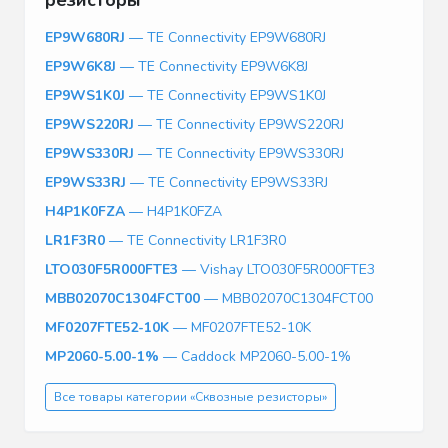
EP9W680RJ
— TE Connectivity EP9W680RJ
EP9W6K8J
— TE Connectivity EP9W6K8J
EP9WS1K0J
— TE Connectivity EP9WS1K0J
EP9WS220RJ
— TE Connectivity EP9WS220RJ
EP9WS330RJ
— TE Connectivity EP9WS330RJ
EP9WS33RJ
— TE Connectivity EP9WS33RJ
H4P1K0FZA
— H4P1K0FZA
LR1F3R0
— TE Connectivity LR1F3R0
LTO030F5R000FTE3
— Vishay LTO030F5R000FTE3
MBB02070C1304FCT00
— MBB02070C1304FCT00
MF0207FTE52-10K
— MF0207FTE52-10K
MP2060-5.00-1%
— Caddock MP2060-5.00-1%
Все товары категории «Сквозные резисторы»