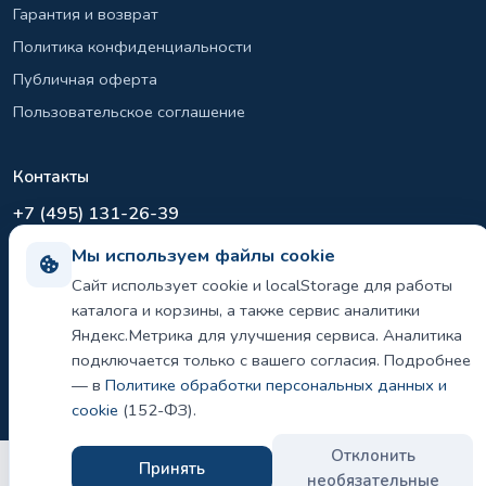
Гарантия и возврат
Политика конфиденциальности
Публичная оферта
Пользовательское соглашение
Контакты
+7 (495) 131-26-39
info@el-sirius.ru
Мы используем файлы cookie
МО, г. Раменское, ул. Карла Маркса
Сайт использует cookie и localStorage для работы
Склад: Шереметьево, Московская область
каталога и корзины, а также сервис аналитики
Яндекс.Метрика для улучшения сервиса. Аналитика
подключается только с вашего согласия. Подробнее
— в
Политике обработки персональных данных и
©
2026 ООО «ЭЛ-СИРИУС». Все права защищены.
Политика конфиденциальности и использования cookie
cookie
(152-ФЗ).
Отклонить
Принять
необязательные