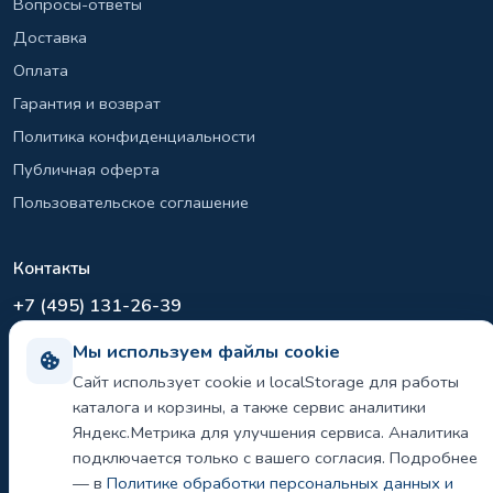
Вопросы-ответы
Доставка
Оплата
Гарантия и возврат
Политика конфиденциальности
Публичная оферта
Пользовательское соглашение
Контакты
+7 (495) 131-26-39
info@el-sirius.ru
Мы используем файлы cookie
МО, г. Раменское, ул. Карла Маркса
Сайт использует cookie и localStorage для работы
Склад: Шереметьево, Московская область
каталога и корзины, а также сервис аналитики
Яндекс.Метрика для улучшения сервиса. Аналитика
подключается только с вашего согласия. Подробнее
©
2026 ООО «ЭЛ-СИРИУС». Все права защищены.
— в
Политике обработки персональных данных и