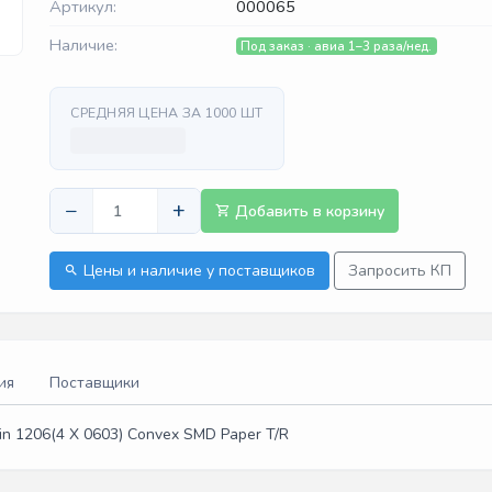
Артикул:
000065
Наличие:
Под заказ · авиа 1–3 раза/нед.
СРЕДНЯЯ ЦЕНА ЗА 1000 ШТ
−
+
Добавить в корзину
Цены и наличие у поставщиков
Запросить КП
ия
Поставщики
in 1206(4 X 0603) Convex SMD Paper T/R