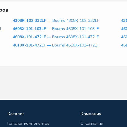
ров
4308R-102-332LF
— Bourns 4308R-102-332LF
43
L
4605X-101-103LF
— Bourns 4605X-101-103LF
46
4608X-101-472LF
— Bourns 4608X-101-472LF
46
4610X-101-472LF
— Bourns 4610X-101-472LF
46
Каталог
Компания
Каталог компонентов
О компании