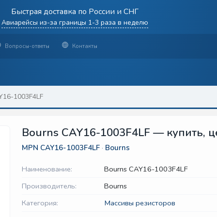
Быстрая доставка по России и СНГ
Авиарейсы из-за границы 1-3 раза в неделю
Вопросы-ответы
Контакты
Y16-1003F4LF
Bourns CAY16-1003F4LF — купить, ц
MPN
CAY16-1003F4LF
·
Bourns
Наименование:
Bourns CAY16-1003F4LF
Производитель:
Bourns
Категория:
Массивы резисторов