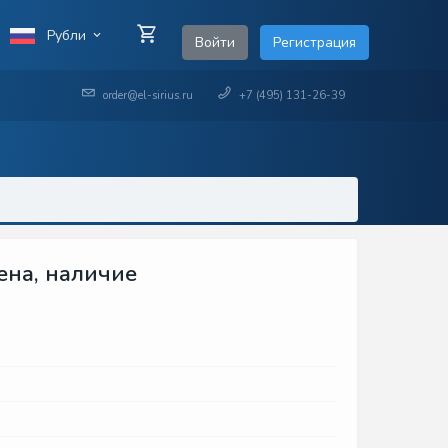
Рубли
Войти
Регистрация
order@el-sirius.ru
+7 (495) 131-26-39
ена, наличие