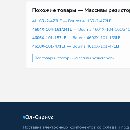
Похожие товары — Массивы резисто
4116R-2-472LF
— Bourns 4116R-2-472LF
4604X-104-161/241L
— Bourns 4604X-104-161/241
4606X-101-153LF
— Bourns 4606X-101-153LF
4610X-101-471LF
— Bourns 4610X-101-471LF
Все товары категории «Массивы резисторов»
Эл-Сириус
Поставка электронных компонентов со склада и под