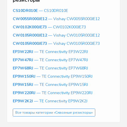
CS10DR010E
— CS10DR010E
CW0055R000JE12
— Vishay CW0055R000JE12
CW0102K000JE73
— CW0102K000JE73
CW0105R000JE12
— Vishay CW0105R000JE12
CW0105R000JE73
— Vishay CW0105R000JE73
EP3W22RJ
— TE Connectivity EP3W22RJ
EP7W47RJ
— TE Connectivity EP7W47RJ
EP7W68RJ
— TE Connectivity EP7W68RJ
EP9W150RJ
— TE Connectivity EP9W150RJ
EP9W15RJ
— TE Connectivity EP9W15RJ
EP9W220RJ
— TE Connectivity EP9W220RJ
EP9W2K2J
— TE Connectivity EP9W2K2J
Все товары категории «Сквозные резисторы»