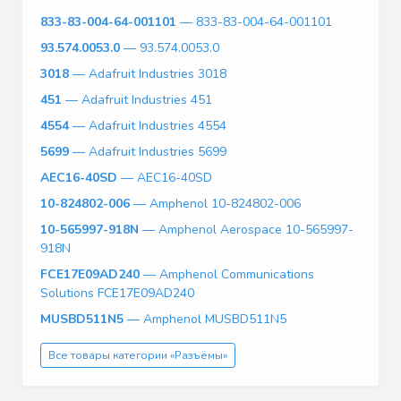
833-83-004-64-001101
— 833-83-004-64-001101
93.574.0053.0
— 93.574.0053.0
3018
— Adafruit Industries 3018
451
— Adafruit Industries 451
4554
— Adafruit Industries 4554
5699
— Adafruit Industries 5699
AEC16-40SD
— AEC16-40SD
10-824802-006
— Amphenol 10-824802-006
10-565997-918N
— Amphenol Aerospace 10-565997-
918N
FCE17E09AD240
— Amphenol Communications
Solutions FCE17E09AD240
MUSBD511N5
— Amphenol MUSBD511N5
Все товары категории «Разъёмы»