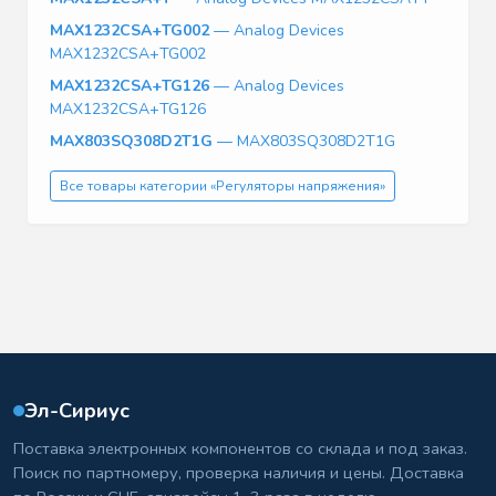
MAX1232CSA+TG002
— Analog Devices
MAX1232CSA+TG002
MAX1232CSA+TG126
— Analog Devices
MAX1232CSA+TG126
MAX803SQ308D2T1G
— MAX803SQ308D2T1G
Все товары категории «Регуляторы напряжения»
Эл-Сириус
Поставка электронных компонентов со склада и под заказ.
Поиск по партномеру, проверка наличия и цены. Доставка