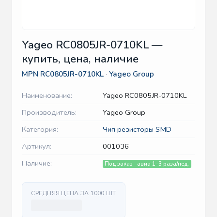
Yageo RC0805JR-0710KL —
купить, цена, наличие
MPN
RC0805JR-0710KL
·
Yageo Group
Наименование:
Yageo RC0805JR-0710KL
Производитель:
Yageo Group
Категория:
Чип резисторы SMD
Артикул:
001036
Наличие:
Под заказ · авиа 1–3 раза/нед.
СРЕДНЯЯ ЦЕНА ЗА 1000 ШТ