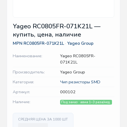
Yageo RC0805FR-071K21L —
купить, цена, наличие
MPN
RC0805FR-071K21L
·
Yageo Group
Наименование:
Yageo RC0805FR-
071K21L
Производитель:
Yageo Group
Категория:
Чип резисторы SMD
Артикул:
000102
Наличие:
Под заказ · авиа 1–3 раза/нед.
СРЕДНЯЯ ЦЕНА ЗА 1000 ШТ