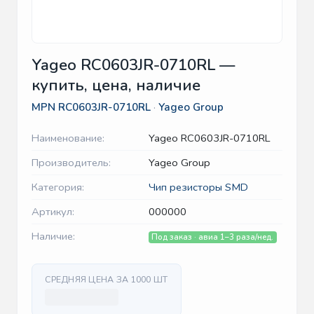
Yageo RC0603JR-0710RL —
купить, цена, наличие
MPN
RC0603JR-0710RL
·
Yageo Group
Наименование:
Yageo RC0603JR-0710RL
Производитель:
Yageo Group
Категория:
Чип резисторы SMD
Артикул:
000000
Наличие:
Под заказ · авиа 1–3 раза/нед.
СРЕДНЯЯ ЦЕНА ЗА 1000 ШТ