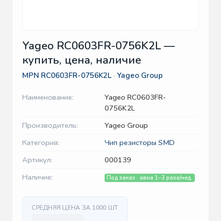
Yageo RC0603FR-0756K2L —
купить, цена, наличие
MPN
RC0603FR-0756K2L
·
Yageo Group
Наименование:
Yageo RC0603FR-
0756K2L
Производитель:
Yageo Group
Категория:
Чип резисторы SMD
Артикул:
000139
Наличие:
Под заказ · авиа 1–3 раза/нед.
СРЕДНЯЯ ЦЕНА ЗА 1000 ШТ