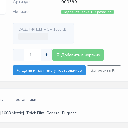
Артикул:
000399
Наличие:
Под заказ · авиа 1–3 раза/нед.
СРЕДНЯЯ ЦЕНА ЗА 1000 ШТ
−
+
Добавить в корзину
Цены и наличие у поставщиков
Запросить КП
ия
Поставщики
1608 Metric], Thick Film, General Purpose