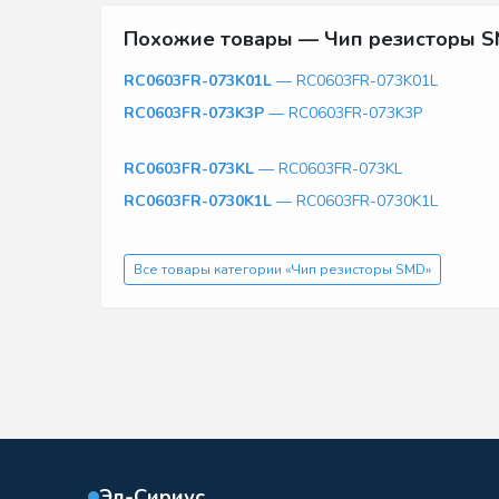
Похожие товары — Чип резисторы 
RC0603FR-073K01L
— RC0603FR-073K01L
RC0603FR-073K3P
— RC0603FR-073K3P
RC0603FR-073KL
— RC0603FR-073KL
RC0603FR-0730K1L
— RC0603FR-0730K1L
Все товары категории «Чип резисторы SMD»
Эл-Сириус