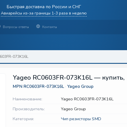
Быстрая доставка по России и СНГ
Авиарейсы из-за границы 1-3 раза в неделю
Вопросы-ответы
Контакты
603FR-073K16L
Yageo RC0603FR-073K16L — купить, 
MPN
RC0603FR-073K16L
·
Yageo Group
Наименование:
Yageo RC0603FR-073K16L
Производитель:
Yageo Group
Категория:
Чип резисторы SMD