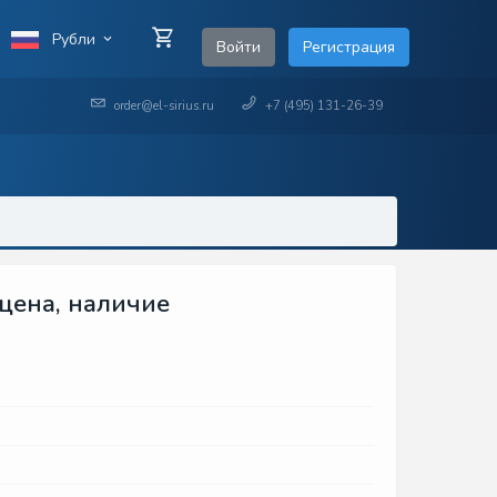
Рубли
Войти
Регистрация
order@el-sirius.ru
+7 (495) 131-26-39
цена, наличие