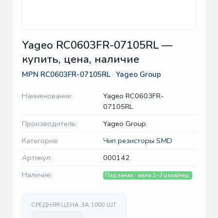
Yageo RC0603FR-07105RL —
купить, цена, наличие
MPN
RC0603FR-07105RL
·
Yageo Group
Наименование:
Yageo RC0603FR-
07105RL
Производитель:
Yageo Group
Категория:
Чип резисторы SMD
Артикул:
000142
Наличие:
Под заказ · авиа 1–3 раза/нед.
СРЕДНЯЯ ЦЕНА ЗА 1000 ШТ