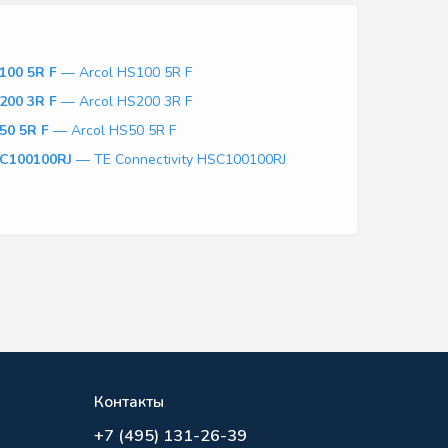
100 5R F
— Arcol HS100 5R F
200 3R F
— Arcol HS200 3R F
50 5R F
— Arcol HS50 5R F
C100100RJ
— TE Connectivity HSC100100RJ
Контакты
+7 (495) 131-26-39