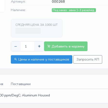
Артикул:
000268
Наличие:
Под заказ · авиа 1–3 раза/нед.
СРЕДНЯЯ ЦЕНА ЗА 1000 ШТ
−
+
Добавить в корзину
Цены и наличие у поставщиков
Запросить КП
ия
Поставщики
 100 ppm/DegC; Aluminum Housed