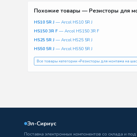
Похожие товары — Резисторы для м
HS10 5R J
— Arcol HS10 5R J
HS150 3R F
— Arcol HS150 3R F
HS25 5R J
— Arcol HS25 5R J
HS50 5R J
— Arcol HS50 5R J
Все товары категории «Резисторы для монтажа на шас
Эл-Сириус
Поставка электронных компонентов со склада и под