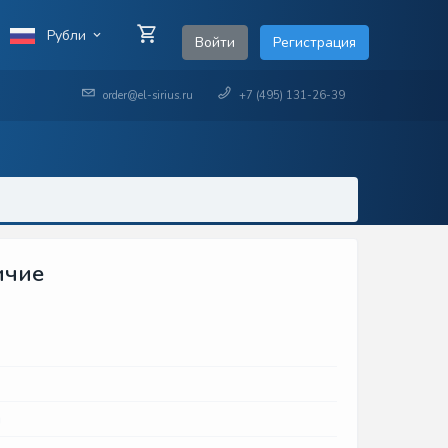
Рубли
Войти
Регистрация
order@el-sirius.ru
+7 (495) 131-26-39
ичие
и