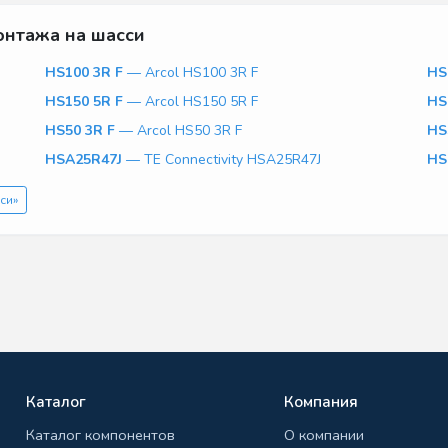
онтажа на шасси
HS100 3R F
— Arcol HS100 3R F
HS
HS150 5R F
— Arcol HS150 5R F
HS
HS50 3R F
— Arcol HS50 3R F
HS
HSA25R47J
— TE Connectivity HSA25R47J
HS
си»
Каталог
Компания
Каталог компонентов
О компании