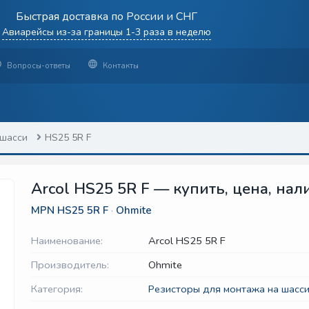
Быстрая доставка по России и СНГ
Авиарейсы из-за границы 1-3 раза в неделю
Вопросы-ответы
Контакты
 шасси
HS25 5R F
Arcol HS25 5R F — купить, цена, нал
MPN
HS25 5R F
·
Ohmite
Наименование:
Arcol HS25 5R F
Производитель:
Ohmite
Категория:
Резисторы для монтажа на шасс