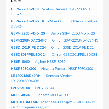
G3PA-220B-VD DC5-24
— Omron G3PA-220B-VD
DC5-24
G3PA-220B-VD-X DC5-24
— Omron G3PA-220B-VD-X
DC5-24
G3PA-220B-VD-X-2S
— Omron G3PA-220B-VD-X-2S
G3PA220BVDAC24NC
— Omron G3PA220BVDAC24NC
G3SD-Z01P-PE DC24
— Omron G3SD-Z01P-PE DC24
G3SDZ01PPEUSDC24
— Omron G3SDZ01PPEUSDC24
HSSR-8060
— Agilent HSSR-8060
HSSR8060#300
— Hewlett Packard HSSR8060#300
LR1200480D40RH
— Sensata /Crydom
LR1200480D40RH
LVD75A100
— LVD75A100
MCPC4850C
— Sensata MCPC4850C
MOC3063M FAIR Оптореле твердот
— MOC3063M
FAIR Оптореле твердот