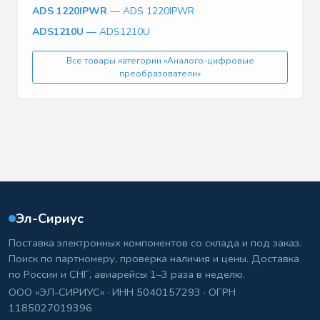
ADS 1220IPWR
— ADS 1220IPWR
ADS1210U
— ADS1210U
Все товары категории «Аналого-цифровые
преобразователи»
Эл-Сириус
Поставка электронных компонентов со склада и под заказ.
Поиск по партномеру, проверка наличия и цены. Доставка
по России и СНГ, авиарейсы 1–3 раза в неделю.
ООО «ЭЛ-СИРИУС» · ИНН 5040157293 · ОГРН
1185027019396