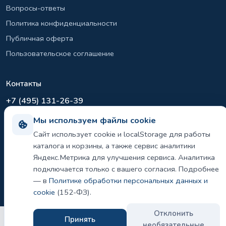
Вопросы-ответы
Политика конфиденциальности
Публичная оферта
Пользовательское соглашение
Контакты
+7 (495) 131-26-39
info@el-sirius.ru
Мы используем файлы cookie
МО, г. Раменское, ул. Карла Маркса
Сайт использует cookie и localStorage для работы
Склад: Шереметьево, Московская область
каталога и корзины, а также сервис аналитики
Яндекс.Метрика для улучшения сервиса. Аналитика
подключается только с вашего согласия. Подробнее
— в
Политике обработки персональных данных и
©
2026 ООО «ЭЛ-СИРИУС». Все права защищены.
Политика конфиденциальности и использования cookie
cookie
(152-ФЗ).
Отклонить
Принять
необязательные