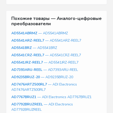
Похожие товары — Аналого-цифровые
преобразователи
AD5541ABRMZ
— AD5541ABRMZ
AD5541ARZ-REEL7
— AD5541ARZ-REEL7
AD5541BRZ
— AD5541BRZ
AD5541CRZ-REEL7
— AD5541CRZ-REEL7
AD5541JRZ-REEL7
— AD5541JRZ-REEL7
AD7393ARU-REEL
— AD7393ARU-REEL
AD9235BRUZ-20
— AD9235BRUZ-20
AD7476ARTZ500RL7
— ADI Electronics
AD7476ARTZ500RL7
AD7767BRUZ1
— ADI Electronics AD7767BRUZ1
AD7792BRUZREEL
— ADI Electronics
AD7792BRUZREEL