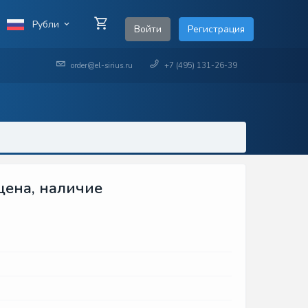
Рубли
Войти
Регистрация
order@el-sirius.ru
+7 (495) 131-26-39
цена, наличие