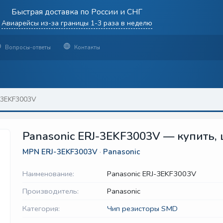
Быстрая доставка по России и СНГ
Авиарейсы из-за границы 1-3 раза в неделю
Вопросы-ответы
Контакты
-3EKF3003V
Panasonic ERJ-3EKF3003V — купить, 
MPN
ERJ-3EKF3003V
·
Panasonic
Наименование:
Panasonic ERJ-3EKF3003V
Производитель:
Panasonic
Категория:
Чип резисторы SMD