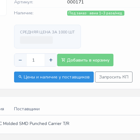
Артикул:
000171
Наличие:
Под заказ · авиа 1–3 раза/нед.
СРЕДНЯЯ ЦЕНА ЗА 1000 ШТ
−
+
Добавить в корзину
Цены и наличие у поставщиков
Запросить КП
ия
Поставщики
 Molded SMD Punched Carrier T/R