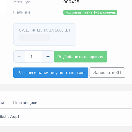
Артикул:
000425
Наличие:
Под заказ · авиа 1–3 раза/нед.
СРЕДНЯЯ ЦЕНА ЗА 1000 ШТ
−
+
Добавить в корзину
Цены и наличие у поставщиков
Запросить КП
ия
Поставщики
 Bkshl Adpt