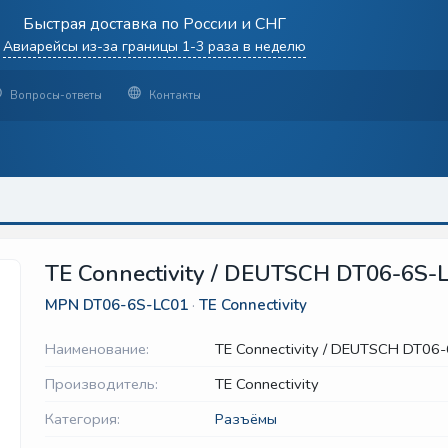
Быстрая доставка по России и СНГ
Авиарейсы из-за границы 1-3 раза в неделю
Вопросы-ответы
Контакты
TE Connectivity / DEUTSCH DT06-6S-
MPN
DT06-6S-LC01
·
TE Connectivity
Наименование:
TE Connectivity / DEUTSCH DT06
Производитель:
TE Connectivity
Категория:
Разъёмы