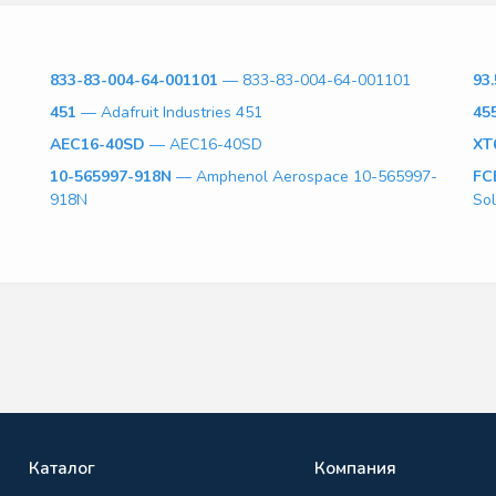
833-83-004-64-001101
— 833-83-004-64-001101
93.
451
— Adafruit Industries 451
45
AEC16-40SD
— AEC16-40SD
XT
10-565997-918N
— Amphenol Aerospace 10-565997-
FC
918N
So
Каталог
Компания