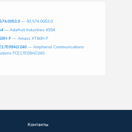
574.0053.0
— 93.574.0053.0
54
— Adafruit Industries 4554
60H-F
— Amass XT60H-F
E17E09AD240
— Amphenol Communications
lutions FCE17E09AD240
Контакты