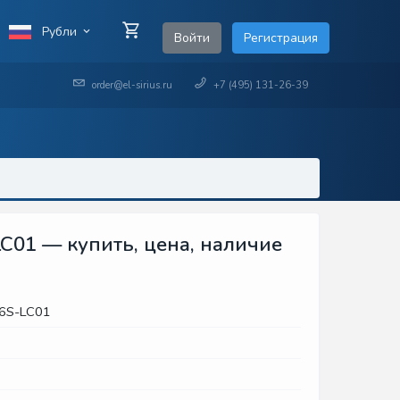
Рубли
Войти
Регистрация
order@el-sirius.ru
+7 (495) 131-26-39
LC01 — купить, цена, наличие
-6S-LC01