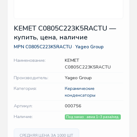
KEMET C0805C223K5RACTU —
купить, цена, наличие
MPN
C0805C223K5RACTU
·
Yageo Group
Наименование:
KEMET
C0805C223K5RACTU
Производитель:
Yageo Group
Категория:
Керамические
конденсаторы
Артикул:
000756
Наличие:
Под заказ · авиа 1–3 раза/нед.
СРЕДНЯЯ ЦЕНА ЗА 1000 ШТ