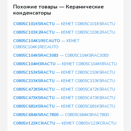
Похожие товары — Керамические
конденсаторы
C0805C101K5RACTU
— KEMET C0805C101K5RACTU
C0805C103K2RACTU
— KEMET C0805C103K2RACTU
C0805C104K1RECAUTO
— KEMET
C0805C104K1RECAUTO
C0805C104K5RAC3083
— C0805C104K5RAC3083
C0805C104M3RACTU
— KEMET C0805C104M3RACTU
C0805C153K5RACTU
— KEMET C0805C153K5RACTU
C0805C333K5RACTU
— KEMET C0805C333K5RACTU
C0805C472K5RACTU
— KEMET C0805C472K5RACTU
C0805C473K5RACTU
— KEMET C0805C473K5RACTU
C0805C681K5RACTU
— KEMET C0805C681K5RACTU
C0805C684K5RAC7800
— C0805C684K5RAC7800
C0805V123KCRACTU
— KEMET C0805V123KCRACTU