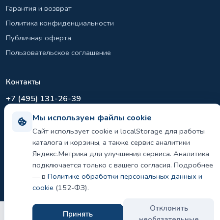
Гарантия и возврат
Политика конфиденциальности
Публичная оферта
Пользовательское соглашение
Контакты
+7 (495) 131-26-39
info@el-sirius.ru
Мы используем файлы cookie
МО, г. Раменское, ул. Карла Маркса
Сайт использует cookie и localStorage для работы
Склад: Шереметьево, Московская область
каталога и корзины, а также сервис аналитики
Яндекс.Метрика для улучшения сервиса. Аналитика
подключается только с вашего согласия. Подробнее
— в
Политике обработки персональных данных и
©
2026 ООО «ЭЛ-СИРИУС». Все права защищены.
Политика конфиденциальности и использования cookie
cookie
(152-ФЗ).
Отклонить
Принять
необязательные