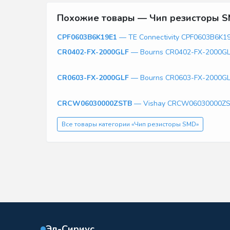
Похожие товары — Чип резисторы 
CPF0603B6K19E1
— TE Connectivity CPF0603B6K1
CR0402-FX-2000GLF
— Bourns CR0402-FX-2000G
CR0603-FX-2000GLF
— Bourns CR0603-FX-2000G
CRCW06030000ZSTB
— Vishay CRCW06030000Z
Все товары категории «Чип резисторы SMD»
Эл-Сириус