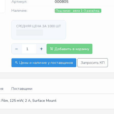
Артикул:
000805
Наличие:
Под заказ · авиа 1–3 раза/нед.
СРЕДНЯЯ ЦЕНА ЗА 1000 ШТ
−
+
Добавить в корзину
Цены и наличие у поставщиков
Запросить КП
ия
Поставщики
k Film, 125 mW, 2 A, Surface Mount