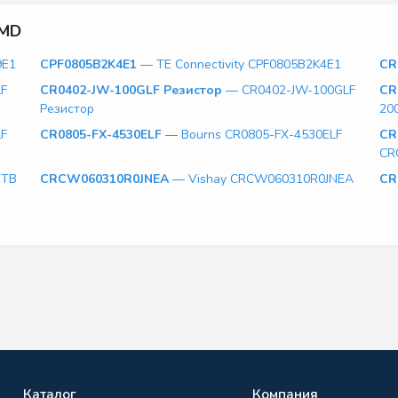
SMD
9E1
CPF0805B2K4E1
— TE Connectivity CPF0805B2K4E1
CR
LF
CR0402-JW-100GLF Резистор
— CR0402-JW-100GLF
CR
Резистор
20
LF
CR0805-FX-4530ELF
— Bourns CR0805-FX-4530ELF
CR
CR
STB
CRCW060310R0JNEA
— Vishay CRCW060310R0JNEA
CR
Каталог
Компания