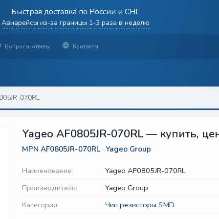
Быстрая доставка по России и СНГ
Авиарейсы из-за границы 1-3 раза в неделю
Вопросы-ответы
Контакты
805JR-070RL
Yageo AF0805JR-070RL — купить, це
MPN
AF0805JR-070RL
·
Yageo Group
Наименование:
Yageo AF0805JR-070RL
Производитель:
Yageo Group
Категория:
Чип резисторы SMD