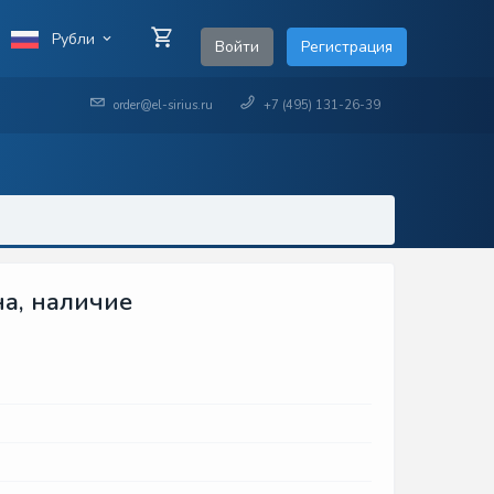
Рубли
Войти
Регистрация
order@el-sirius.ru
+7 (495) 131-26-39
на, наличие