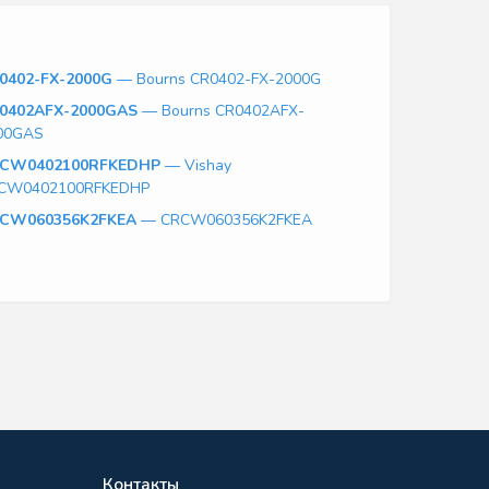
0402-FX-2000G
— Bourns CR0402-FX-2000G
0402AFX-2000GAS
— Bourns CR0402AFX-
00GAS
CW0402100RFKEDHP
— Vishay
CW0402100RFKEDHP
CW060356K2FKEA
— CRCW060356K2FKEA
Контакты