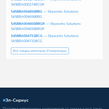
545BBA000274BCGR
545BBA004656BBG
— Skyworks Solutions
545BBA004656BBG
545BBA004656BBGR
— Skyworks Solutions
545BBA004656BBGR
545BBA004732BCG
— Skyworks Solutions
545BBA004732BCG
Все товары категории «Генераторы»
Эл-Сириус
Поставка электронных компонентов со склада и под заказ.