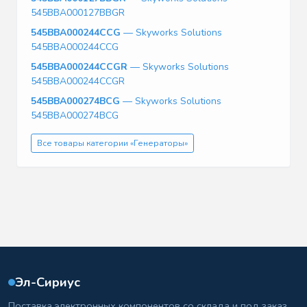
545BBA000127BBGR
545BBA000244CCG
— Skyworks Solutions
545BBA000244CCG
545BBA000244CCGR
— Skyworks Solutions
545BBA000244CCGR
545BBA000274BCG
— Skyworks Solutions
545BBA000274BCG
Все товары категории «Генераторы»
Эл-Сириус
Поставка электронных компонентов со склада и под заказ.