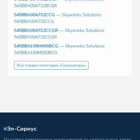
545BBA004732BCGR
545BBA004732CCG
— Skyworks Solutions
545BBA004732CCG
545BBA004732CCGR
— Skyworks Solutions
545BBA004732CCGR
545BBA100M000BCG
— Skyworks Solutions
545BBA100M000BCG
Все товары категории «Генераторы»
Эл-Сириус
Поставка электронных компонентов со склада и под заказ.