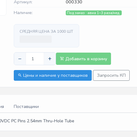
Артикул:
000330
Наличие:
Под заказ · авиа 1–3 раза/нед.
СРЕДНЯЯ ЦЕНА ЗА 1000 ШТ
−
+
Добавить в корзину
Цены и наличие у поставщиков
Запросить КП
ия
Поставщики
0VDC PC Pins 2.54mm Thru-Hole Tube