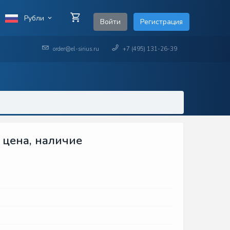
Рубли
Войти
Регистрация
order@el-sirius.ru
+7 (495) 131-26-39
, цена, наличие