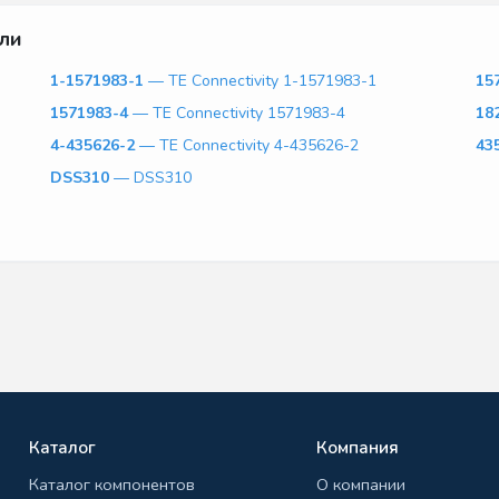
ли
1-1571983-1
— TE Connectivity 1-1571983-1
15
1571983-4
— TE Connectivity 1571983-4
18
4-435626-2
— TE Connectivity 4-435626-2
43
DSS310
— DSS310
Каталог
Компания
Каталог компонентов
О компании