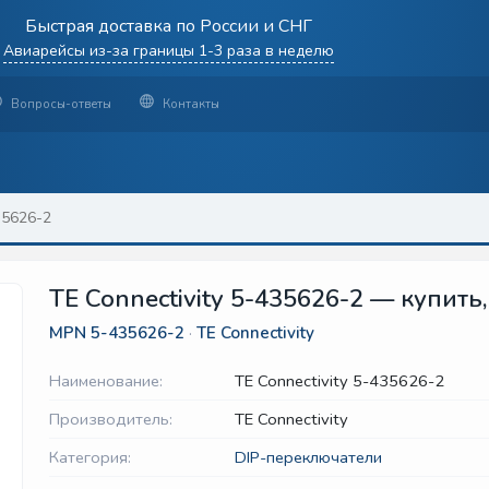
Быстрая доставка по России и СНГ
Авиарейсы из-за границы 1-3 раза в неделю
Вопросы-ответы
Контакты
35626-2
TE Connectivity 5-435626-2 — купить
MPN
5-435626-2
·
TE Connectivity
Наименование:
TE Connectivity 5-435626-2
Производитель:
TE Connectivity
Категория:
DIP-переключатели